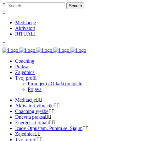
Meditacije
Aktivatori
RITUALI
Coaching
Praksa
Zajednica
Tvoj profil
Promijeni / Otkaži pretplatu
Prijava
Meditacije
Aktivatori vibracije
Coaching vježbe
Dnevna praksa
Energetski rituali
Izaov Otpuštam. Punim se. Sjajim
Zajednica
Tvoj profil