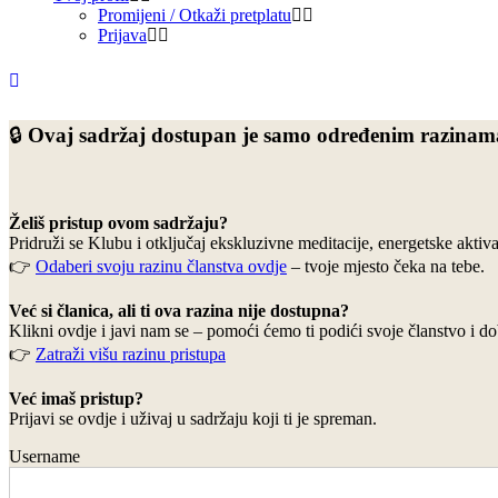
Promijeni / Otkaži pretplatu
Prijava
🔒
Ovaj sadržaj dostupan je samo određenim razinama
Želiš pristup ovom sadrž
aju?
Pridruži se Klubu i otključaj ekskluzivne meditacije, energetske akti
👉
Odaberi svoju razinu članstva ovdje
– tvoje mjesto čeka na tebe.
Već si članica, ali ti ova razina nije dostupna?
Klikni ovdje i javi nam se – pomoći ćemo ti podići svoje članstvo i do
👉
Zatraži višu razinu pristupa
Već imaš pristup?
Prijavi se ovdje i uživaj u sadržaju koji ti je spreman.
Username