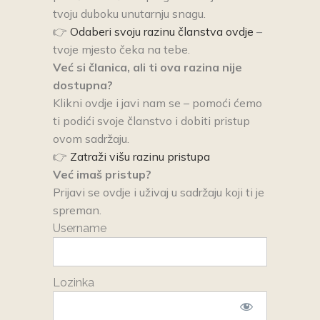
tvoju duboku unutarnju snagu.
👉
Odaberi svoju razinu članstva ovdje
–
tvoje mjesto čeka na tebe.
Već si članica, ali ti ova razina nije
dostupna?
Klikni ovdje i javi nam se – pomoći ćemo
ti podići svoje članstvo i dobiti pristup
ovom sadržaju.
👉
Zatraži višu razinu pristupa
Već imaš pristup?
Prijavi se ovdje i uživaj u sadržaju koji ti je
spreman.
Username
Lozinka