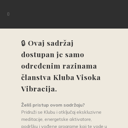
🔒
Ovaj sadržaj
dostupan je samo
određenim razinama
članstva Kluba Visoka
Vibracija.
Želiš pristup ovom sadrž
aju?
Pridruži se Klubu i otključaj ekskluzivne
meditacije, energetske aktivatore,
podršku i vođene programe koji te vode u