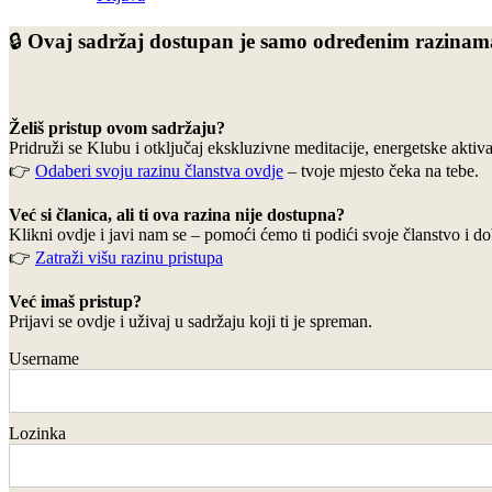
🔒
Ovaj sadržaj dostupan je samo određenim razinama
Želiš pristup ovom sadrž
aju?
Pridruži se Klubu i otključaj ekskluzivne meditacije, energetske akti
👉
Odaberi svoju razinu članstva ovdje
– tvoje mjesto čeka na tebe.
Već si članica, ali ti ova razina nije dostupna?
Klikni ovdje i javi nam se – pomoći ćemo ti podići svoje članstvo i do
👉
Zatraži višu razinu pristupa
Već imaš pristup?
Prijavi se ovdje i uživaj u sadržaju koji ti je spreman.
Username
Lozinka