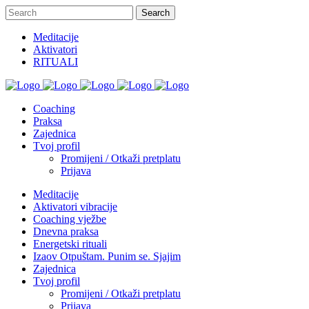
Meditacije
Aktivatori
RITUALI
Coaching
Praksa
Zajednica
Tvoj profil
Promijeni / Otkaži pretplatu
Prijava
Meditacije
Aktivatori vibracije
Coaching vježbe
Dnevna praksa
Energetski rituali
Izaov Otpuštam. Punim se. Sjajim
Zajednica
Tvoj profil
Promijeni / Otkaži pretplatu
Prijava