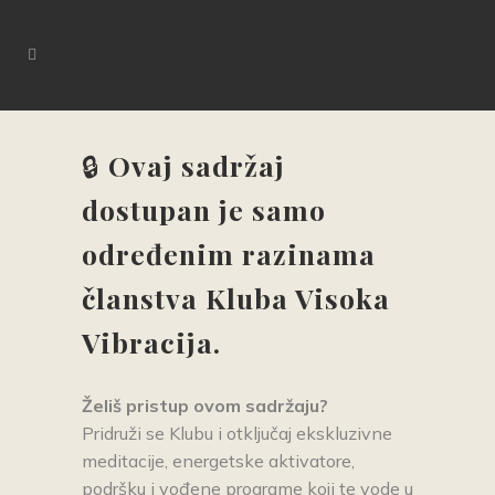
🔒
Ovaj sadržaj
dostupan je samo
određenim razinama
članstva Kluba Visoka
Vibracija.
Želiš pristup ovom sadrž
aju?
Pridruži se Klubu i otključaj ekskluzivne
meditacije, energetske aktivatore,
podršku i vođene programe koji te vode u