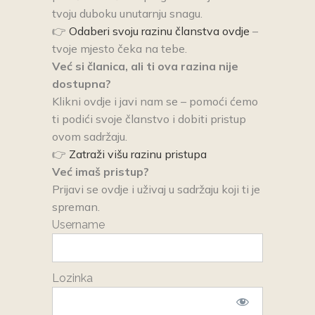
tvoju duboku unutarnju snagu.
👉
Odaberi svoju razinu članstva ovdje
–
tvoje mjesto čeka na tebe.
Već si članica, ali ti ova razina nije
dostupna?
Klikni ovdje i javi nam se – pomoći ćemo
ti podići svoje članstvo i dobiti pristup
ovom sadržaju.
👉
Zatraži višu razinu pristupa
Već imaš pristup?
Prijavi se ovdje i uživaj u sadržaju koji ti je
spreman.
Username
Lozinka