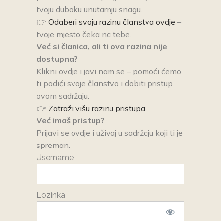
tvoju duboku unutarnju snagu.
👉
Odaberi svoju razinu članstva ovdje
–
tvoje mjesto čeka na tebe.
Već si članica, ali ti ova razina nije
dostupna?
Klikni ovdje i javi nam se – pomoći ćemo
ti podići svoje članstvo i dobiti pristup
ovom sadržaju.
👉
Zatraži višu razinu pristupa
Već imaš pristup?
Prijavi se ovdje i uživaj u sadržaju koji ti je
spreman.
Username
Lozinka