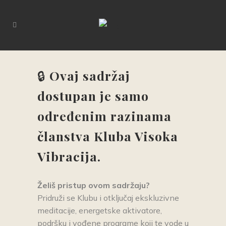
🔒
Ovaj sadržaj
dostupan je samo
određenim razinama
članstva Kluba Visoka
Vibracija.
Želiš pristup ovom sadrž
aju?
Pridruži se Klubu i otključaj ekskluzivne
meditacije, energetske aktivatore,
podršku i vođene programe koji te vode u