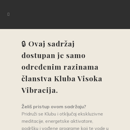
🔒
Ovaj sadržaj
dostupan je samo
određenim razinama
članstva Kluba Visoka
Vibracija.
Želiš pristup ovom sadrž
aju?
Pridruži se Klubu i otključaj ekskluzivne
meditacije, energetske aktivatore,
podršku i vođene programe koji te vode u