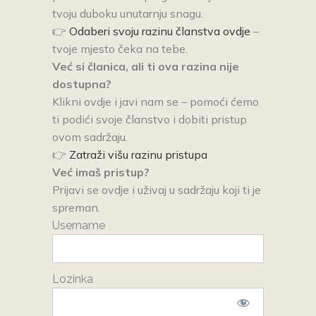
tvoju duboku unutarnju snagu.
👉
Odaberi svoju razinu članstva ovdje
–
tvoje mjesto čeka na tebe.
Već si članica, ali ti ova razina nije
dostupna?
Klikni ovdje i javi nam se – pomoći ćemo
ti podići svoje članstvo i dobiti pristup
ovom sadržaju.
👉
Zatraži višu razinu pristupa
Već imaš pristup?
Prijavi se ovdje i uživaj u sadržaju koji ti je
spreman.
Username
Lozinka