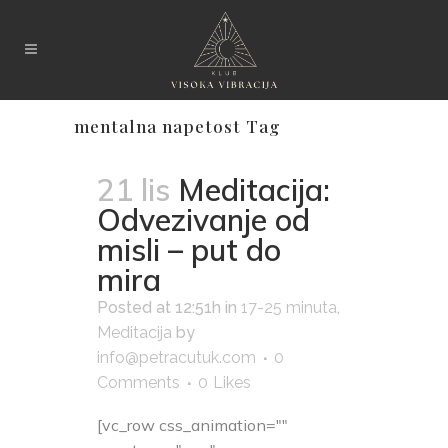
mentalna napetost Tag
21 lis
Meditacija:
Odvezivanje od
misli – put do
mira
Posted at 12:51h
in
17-25 minuta
,
Meditacija
by
info@petracutuk.com
0
Comments
0
Likes
[vc_row css_animation=""