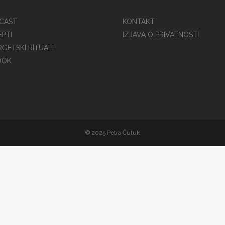
CAST
KONTAKT
EPTI
IZJAVA O PRIVATNOSTI
GETSKI RITUALI
OOK
© 2025 Petra Čutuk