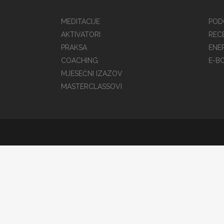
MEDITACIJE
POD
AKTIVATORI
REC
PRAKSA
ENER
COACHING
E-B
MJESEČNI IZAZOV
MASTERCLASSOVI