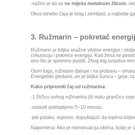
-važno je da se
ne miješa metalnom žlicom
, ve
Okus tahebo čaja je blag i zemljast, a najbolje ga 
3. Ružmarin – pokretač energij
Ružmarin je biljka snažne vitalne energije i stolje
cirkulaciju i pokreće energiju. Kod žena se pose
ono što je spremno pustiti. Zbog tog svojstva mn
Osim toga, ružmarin djeluje i na probavu – smanj
Energetski gledano, on je biljka Sunca – grije, r
Kako pripremiti čaj od ružmarina
:
-1 žličicu suhog ružmarina (ili malu grančicu svj
-ostaviti poklopljeno 5–10 minuta,
-piti polako, svjesno, dopuštajući da toplina biljke
Napomena: Ako je menstruacija obilna, bolje je iz