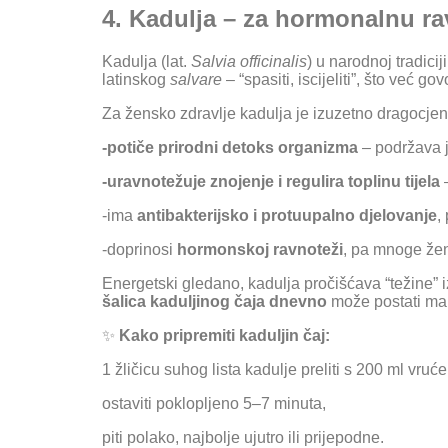
4. Kadulja – za hormonalnu r
Kadulja (lat.
Salvia officinalis
) u narodnoj tradicij
latinskog
salvare
– “spasiti, iscijeliti”, što već go
Za žensko zdravlje kadulja je izuzetno dragocjena
-potiče prirodni detoks organizma
– podržava j
-uravnotežuje znojenje i regulira toplinu tijela
–
-ima
antibakterijsko i protuupalno djelovanje
,
-doprinosi
hormonskoj ravnoteži
, pa mnoge žen
Energetski gledano, kadulja pročišćava “težine” iz
šalica kaduljinog čaja dnevno
može postati mali
✨
Kako pripremiti kaduljin čaj:
1 žličicu suhog lista kadulje preliti s 200 ml vruć
ostaviti poklopljeno 5–7 minuta,
piti polako, najbolje ujutro ili prijepodne.