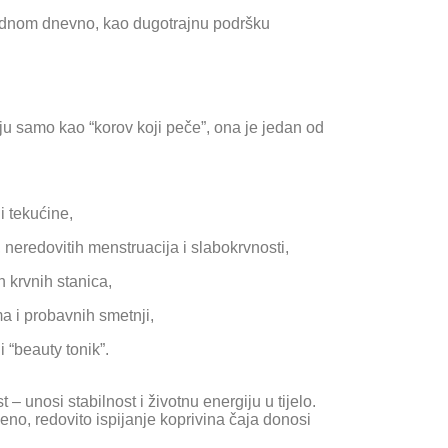
dnom dnevno, kao dugotrajnu podršku
ju samo kao “korov koji peče”, ona je jedan od
i tekućine,
i, neredovitih menstruacija i slabokrvnosti,
h krvnih stanica,
a i probavnih smetnji,
i “beauty tonik”.
 unosi stabilnost i životnu energiju u tijelo.
šeno, redovito ispijanje koprivina čaja donosi