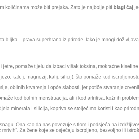
 količinama može biti prejaka. Zato je najbolje piti
blagi čaj
je
a biljka – prava superhrana iz prirode. Iako je mnogi doživljava
:
 jetre, pomaže tijelu da izbaci višak toksina, mokraćne kiseline 
jezo, kalcij, magnezij, kalij, silicij), što pomaže kod iscrpljenost
je, obilnih krvarenja i opće slabosti, jer potiče stvaranje crveni
aže kod bolnih menstruacija, ali i kod artritisa, kožnih problem
la minerala i silicija, kopriva se stoljećima koristi i kao prirodn
nagu. Ona kao da nas povezuje s tlom i podsjeća na izdržljivost –
 mrtvih”. Za žene koje se osjećaju iscrpljeno, bezvoljno ili istro