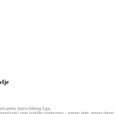
vlje
em jednu šalicu biljnog čaja.
 organizam i daje podršku bubrezima – mjestu gdje, prema drev