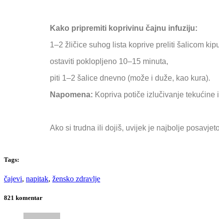
Kako pripremiti koprivinu čajnu infuziju:
1–2 žličice suhog lista koprive preliti šalicom ki
ostaviti poklopljeno 10–15 minuta,
piti 1–2 šalice dnevno (može i duže, kao kura).
Napomena:
Kopriva potiče izlučivanje tekućine i 
Ako si trudna ili dojiš, uvijek je najbolje posavjet
Tags:
čajevi
,
napitak
,
žensko zdravlje
821 komentar