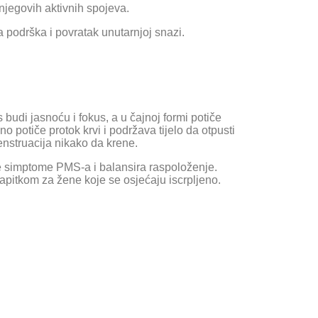
njegovih aktivnih spojeva.
ba podrška i povratak unutarnjoj snazi.
s budi jasnoću i fokus, a u čajnoj formi potiče
o potiče protok krvi i podržava tijelo da otpusti
enstruacija nikako da krene.
čne simptome PMS-a i balansira raspoloženje.
napitkom za žene koje se osjećaju iscrpljeno.