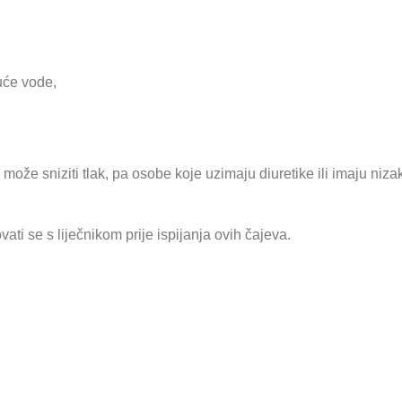
puće vode,
može sniziti tlak, pa osobe koje uzimaju diuretike ili imaju nizak 
ovati se s liječnikom prije ispijanja ovih čajeva.