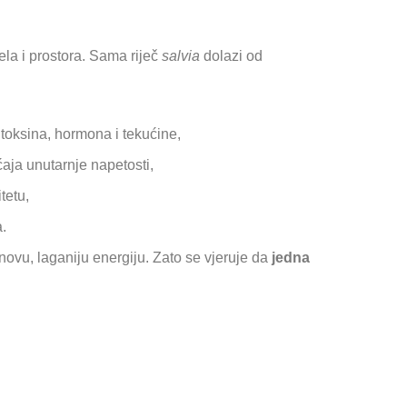
ijela i prostora. Sama riječ
salvia
dolazi od
 toksina, hormona i tekućine,
ćaja unutarnje napetosti,
itetu,
.
 novu, laganiju energiju. Zato se vjeruje da
jedna