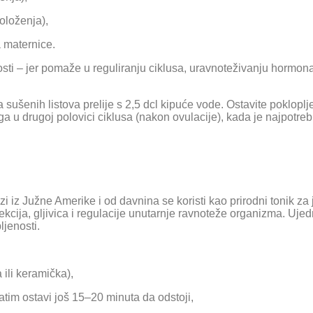
oloženja),
a maternice.
ti – jer pomaže u reguliranju ciklusa, uravnoteživanju hormona
a sušenih listova prelije s 2,5 dcl kipuće vode. Ostavite pokloplj
ga u drugoj polovici ciklusa (nakon ovulacije), kada je najpotr
i iz Južne Amerike i od davnina se koristi kao prirodni tonik za 
kcija, gljivica i regulacije unutarnje ravnoteže organizma. Uje
ljenosti.
 ili keramička),
zatim ostavi još 15–20 minuta da odstoji,