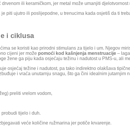
ć drvenom ili keramičkom, jer metal može umanjiti djelotvornost 
je piti ujutro ili poslijepodne, u trenucima kada osjetiš da ti tre
e i ciklusa
ćima se koristi kao prirodni stimulans za tijelo i um. Njegov miri
bno cijeni jer može
pomoći kod kašnjenja menstruacije
– lagan
oge žene ga piju kada osjećaju težinu i nadutost u PMS-u, ali m
uje osjećaj težine i nadutost, pa tako indirektno olakšava tipi
azbuđuje i vraća unutarnju snagu, što ga čini idealnim jutarnjim 
ežeg) preliti vrelom vodom,
 probudi tijelo i duh.
bjegavati veće količine ružmarina jer potiče krvarenje.