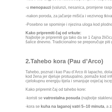
-u
menopauzi
(valunzi, nesanica, promjene rasp
-nakon poroda, za jačanje mišića i vezivnog tkiv
-Posebno se spominje i njezina uloga kod plodnos
Kako pripremiti čaj od vrkute:
Najbolje je pripremiti ga tako da se 1 čajna žličic
šalice dnevno. Tradicionalno se preporučuje piti 
2.T
ahebo kora (Pau d’Arco)
Tahebo, poznat i kao Pau d’Arco ili lapacho, dolaz
kod žena jer djeluje protuupalno, pomaže kod infe
cjelokupnu energiju tijela i smanjuje osjećaj iscrp
Kako pripremit čaj od tahebo kore:
-koristi se
vatrostalna posuda
(najbolje staklena
-kora se
kuha na laganoj vatri 5–10 minuta
, a 