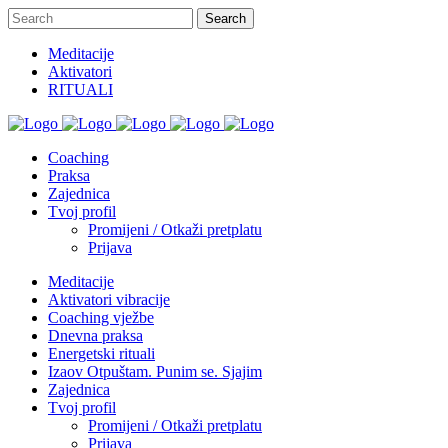
Meditacije
Aktivatori
RITUALI
Coaching
Praksa
Zajednica
Tvoj profil
Promijeni / Otkaži pretplatu
Prijava
Meditacije
Aktivatori vibracije
Coaching vježbe
Dnevna praksa
Energetski rituali
Izaov Otpuštam. Punim se. Sjajim
Zajednica
Tvoj profil
Promijeni / Otkaži pretplatu
Prijava