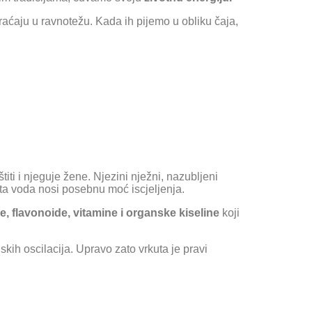
vraćaju u ravnotežu. Kada ih pijemo u obliku čaja,
iti i njeguje žene. Njezini nježni, nazubljeni
da ta voda nosi posebnu moć iscjeljenja.
e, flavonoide, vitamine i organske kiseline
koji
kih oscilacija. Upravo zato vrkuta je pravi