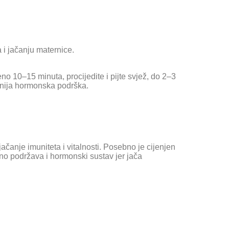
 i jačanju maternice.
eno 10–15 minuta, procijedite i pijte svjež, do 2–3
ebnija hormonska podrška.
jačanje imuniteta i vitalnosti. Posebno je cijenjen
dno podržava i hormonski sustav jer jača