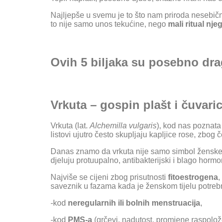
Najljepše u svemu je to što nam priroda nesebično
to nije samo unos tekućine, nego
mali ritual nje
Ovih 5 biljaka su posebno dra
Vrkuta – gospin plašt i čuvari
Vrkuta (lat.
Alchemilla vulgaris
), kod nas poznata
listovi ujutro često skupljaju kapljice rose, zbog
Danas znamo da vrkuta nije samo simbol ženske en
djeluju protuupalno, antibakterijski i blago horm
Najviše se cijeni zbog prisutnosti
fitoestrogena
,
saveznik u fazama kada je ženskom tijelu potreb
-kod
neregularnih ili bolnih menstruacija
,
-kod
PMS-a
(grčevi, nadutost, promjene raspolož