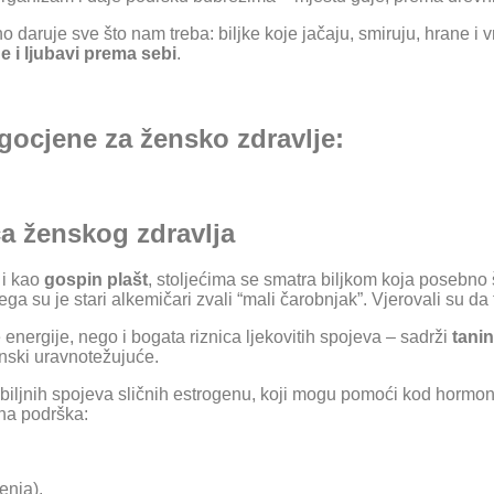
 daruje sve što nam treba: biljke koje jačaju, smiruju, hrane i 
ge i ljubavi prema sebi
.
gocjene za žensko zdravlje:
ca ženskog zdravlja
 i kao
gospin plašt
, stoljećima se smatra biljkom koja posebno št
 čega su je stari alkemičari zvali “mali čarobnjak”. Vjerovali su 
ergije, nego i bogata riznica ljekovitih spojeva – sadrži
tanin
onski uravnotežujuće.
 biljnih spojeva sličnih estrogenu, koji mogu pomoći kod hormons
na podrška:
enja),