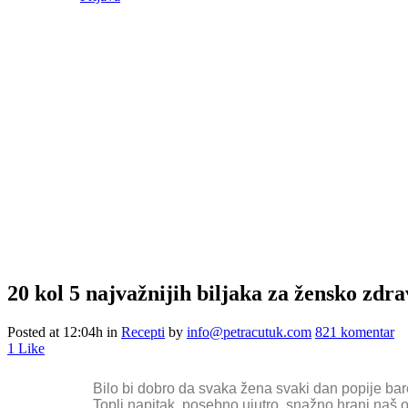
20 kol
5 najvažnijih biljaka za žensko zdra
Posted at 12:04h
in
Recepti
by
info@petracutuk.com
821 komentar
1
Like
Bilo bi dobro da svaka žena svaki dan popije bar
Topli napitak, posebno ujutro, snažno hrani naš