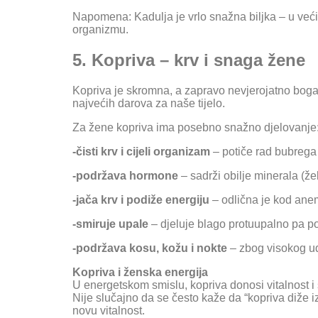
Napomena: Kadulja je vrlo snažna biljka – u većim
organizmu.
5. Kopriva – krv i snaga žene
Kopriva je skromna, a zapravo nevjerojatno bogat
najvećih darova za naše tijelo.
Za žene kopriva ima posebno snažno djelovanje
-čisti krv i cijeli organizam
– potiče rad bubrega i
-podržava hormone
– sadrži obilje minerala (žel
-jača krv i podiže energiju
– odlična je kod anemi
-smiruje upale
– djeluje blago protuupalno pa pom
-podržava kosu, kožu i nokte
– zbog visokog udje
Kopriva i ženska energija
U energetskom smislu, kopriva donosi vitalnost i s
Nije slučajno da se često kaže da “kopriva diže iz
novu vitalnost.