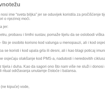
avnotežu
i nosi ime “sveta biljka” jer se oduvijek koristila za pročišćenje t
vori o njezinoj moći.
 jer:
etru, probavu i limfni sustav, pomaže tijelu da se oslobodi viška
 što je osobito korisno kod valunga u menopauzi, ali i kod osje
 pa se koristi i kod upala grla ili desni, ali i kao blagi poticaj imun
e osjećaju olakšanje kod PMS-a, nadutosti i neredovitih ciklusa
 tijela i duha. Kao da sagori ono što nam više ne služi i donosi
 ritual održavanja unutarnje čistoće i balansa.
e (ne kipuće) vode,