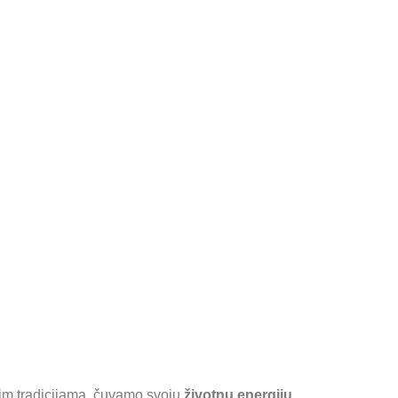
nim tradicijama, čuvamo svoju
životnu energiju.